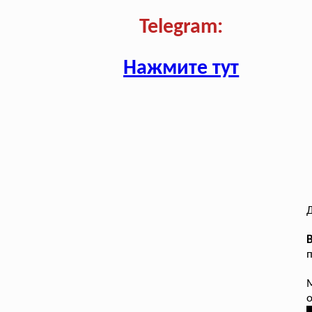
Telegram:
Нажмите тут
В
п
М
о