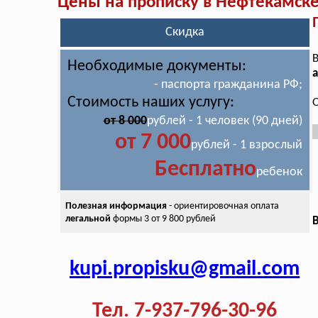
Цены на прописку в Нефтекамск
Скидка
В
Необходимые документы:
а
- паспорта гражданина РФ;
Стоимость наших услугу:
О
от 8 000
рублей - 1 человек (90 дней)
от 7 000
рублей - 1 взрослый
Бесплатно
ребенок
Полезная информация
- ориентировочная оплата
легальной
формы 3 от 9 800 рублей
В
kupi.propisku@gmail.com
Тел. 7-937-796-30-96